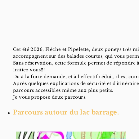
Cet été 2026, Flèche et Pipelette, deux poneys très mi
Cette année, nous mettons en place des balades cour
accompagnent sur des balades courtes, qui vous per
âne.
Sans réservation, cette formule permet de répondre
Sans réservation, cette formule permet de répondr
Initiez vous!!!
Découvrez nous!!!
Du à la forte demande, et à l'effectif réduit, il est
Après quelques explications sur l'âne et l'itinérair
Après quelques explications de sécurité et d'itinéra
petits.
parcours accessibles même aux plus petits.
Je vous propose deux parcours, un en direction du Lac
Je vous propose deux parcours.
de Belle et Sébastien.
Parcours autour du lac barrage.
Parcours Lac St Grat (3.3Km)